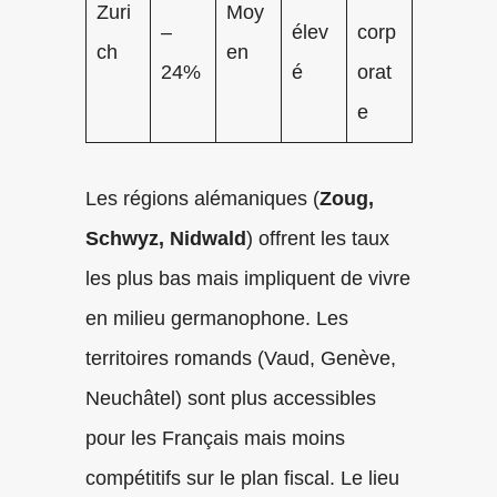
Zuri
Moy
–
élev
corp
ch
en
24%
é
orat
e
Les régions alémaniques (
Zoug,
Schwyz, Nidwald
) offrent les taux
les plus bas mais impliquent de vivre
en milieu germanophone. Les
territoires romands (Vaud, Genève,
Neuchâtel) sont plus accessibles
pour les Français mais moins
compétitifs sur le plan fiscal. Le lieu