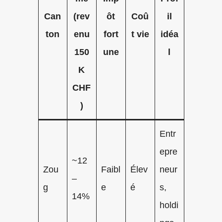
Can
(rev
ôt
Coû
il
ton
enu
fort
t vie
idéa
150
une
l
K
CHF
)
Entr
epre
~12
Zou
Faibl
Élev
neur
–
g
e
é
s,
14%
holdi