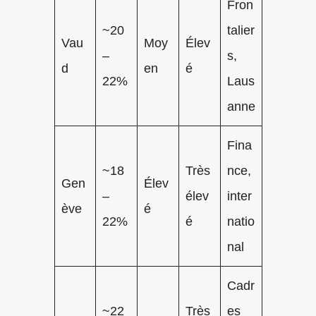
Fron
~20
talier
Vau
Moy
Élev
–
s,
d
en
é
22%
Laus
anne
Fina
~18
Très
nce,
Gen
Élev
–
élev
inter
ève
é
22%
é
natio
nal
Cadr
~22
Très
es