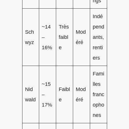
ngs
Indé
~14
Très
pend
Sch
Mod
–
faibl
ants,
wyz
éré
16%
e
renti
ers
Fami
~15
lles
Nid
Faibl
Mod
–
franc
wald
e
éré
17%
opho
nes