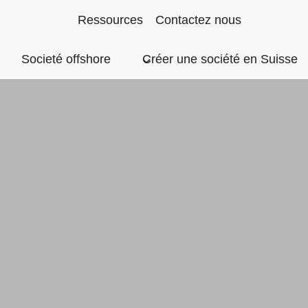
Aller
Ressources
Contactez nous
au
Societé offshore
Créer une société en Suisse
contenu