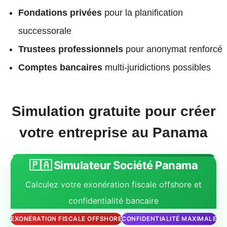
Fondations privées
pour la planification
successorale
Trustees professionnels
pour anonymat renforcé
Comptes bancaires
multi-juridictions possibles
Simulation gratuite pour créer
votre entreprise au Panama
🇵🇦 Simulateur Société Panama
Calculez votre exonération fiscale offshore et
confidentialité bancaire
EXONÉRATION FISCALE OFFSHORE
CONFIDENTIALITÉ MAXIMALE