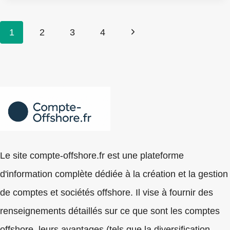
Navigation
Page
1
2
3
4
de
suivante
page
Le site compte-offshore.fr est une plateforme
d'information complète dédiée à la création et la gestion
de comptes et sociétés offshore. Il vise à fournir des
renseignements détaillés sur ce que sont les comptes
offshore, leurs avantages (tels que la diversification