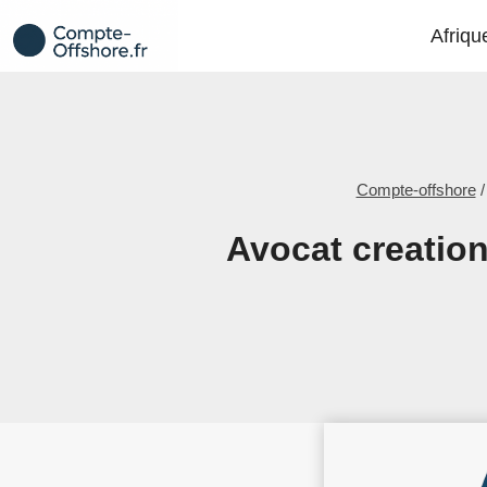
Aller
Afriqu
au
contenu
Compte-offshore
/
Avocat creation 