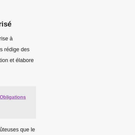
risé
rise à
es rédige des
tion et élabore
 Obligations
ûteuses que le