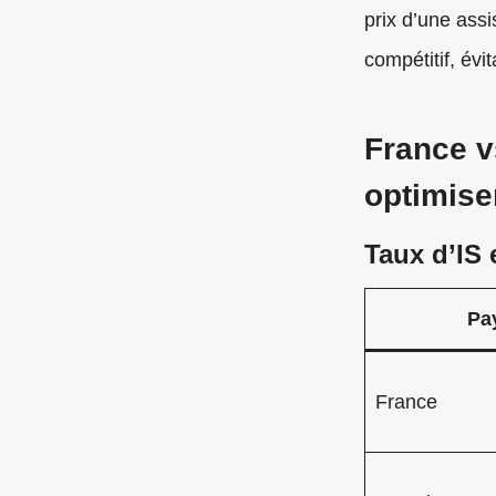
prix d’une ass
compétitif, év
France vs
optimise
Taux d’IS 
Pa
France