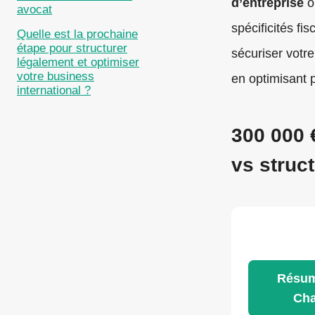
d’entreprise
o
avocat
spécificités fi
Quelle est la prochaine
étape pour structurer
sécuriser votre
légalement et optimiser
votre business
en optimisant p
international ?
300 000 
vs struc
Résum
Ch