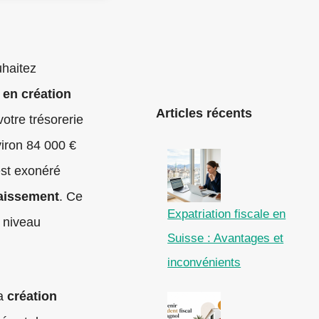
uhaitez
 en création
Articles récents
otre trésorerie
viron 84 000 €
est exonéré
aissement
. Ce
Expatriation fiscale en
u niveau
Suisse : Avantages et
inconvénients
la
création