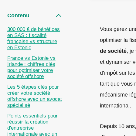
Contenu
Vous gérez une
300 000 € de bénéfices
en SAS : fiscalité
optimiser la fi
française vs structure
en Estonie
de société
, j
France vs Estonie vs
et dynamiser v
Irlande : chiffres clés
pour optimiser votre
d’impôt sur le
société offshore
tant que vous 
Les 5 étapes clés pour
créer votre société
mécanisme légal
offshore avec un avocat
spécialisé
international.
Points essentiels pour
réussir la création
Depuis 10 ans
d'entreprise
internationale avec un