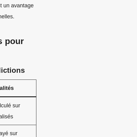
st un avantage
elles.
s pour
dictions
lités
lculé sur
alisés
payé sur