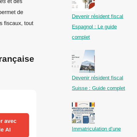
tés
et des
 permet de
Devenir résident fiscal
 fiscaux, tout
Espagnol : Le guide
complet
française
Devenir résident fiscal
Suisse : Guide complet
r avec
Immatriculation d’une
e AI