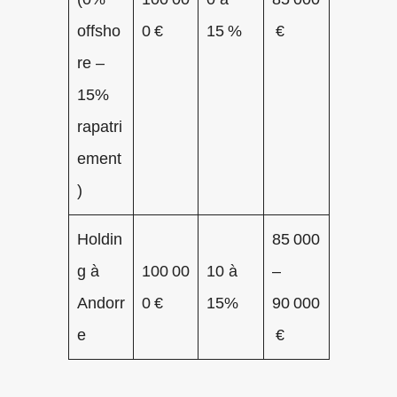
offsho
0 €
15 %
€
re –
15%
rapatri
ement
)
Holdin
85 000
g à
100 00
10 à
–
Andorr
0 €
15%
90 000
e
€