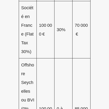
Sociét
é en
Franc
100 00
70 000
30%
e (Flat
0 €
€
Tax
30%)
Offsho
re
Seych
elles
ou BVI
(0%
100 00
0 à
85 000