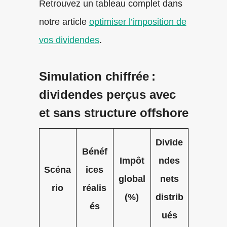
Retrouvez un tableau complet dans
notre article
optimiser l’imposition de
vos dividendes
.
Simulation chiffrée :
dividendes perçus avec
et sans structure offshore
Divide
Bénéf
Impôt
ndes
Scéna
ices
global
nets
rio
réalis
(%)
distrib
és
ués