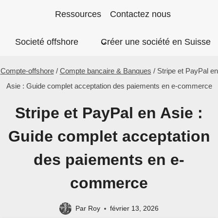
Aller
Ressources
Contactez nous
au
Societé offshore
Créer une société en Suisse
contenu
Compte-offshore
/
Compte bancaire & Banques
/
Stripe et PayPal en
Asie : Guide complet acceptation des paiements en e-commerce
Stripe et PayPal en Asie :
Guide complet acceptation
des paiements en e-
commerce
Par
Roy
février 13, 2026