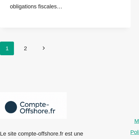
obligations fiscales…
Navigation
Page
1
2
de
suivante
page
M
Pol
Le site compte-offshore.fr est une