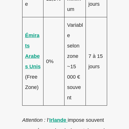
e
jours
um
Variabl
Émira
e
ts
selon
Arabe
zone
7 à 15
0%
s Unis
~15
jours
(Free
000 €
Zone)
souve
nt
Attention :
l’
Irlande
impose souvent