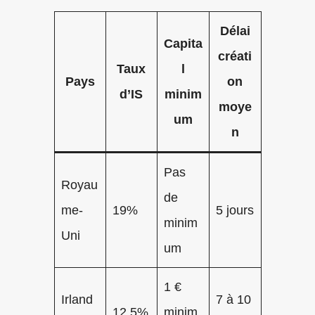
Délai
Capita
créati
Taux
l
Pays
on
d’IS
minim
moye
um
n
Pas
Royau
de
me-
19%
5 jours
minim
Uni
um
1 €
Irland
7 à 10
12,5%
minim