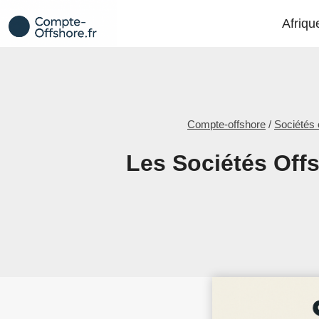
Aller
Afriqu
au
contenu
Compte-offshore
/
Sociétés 
Les Sociétés Offs