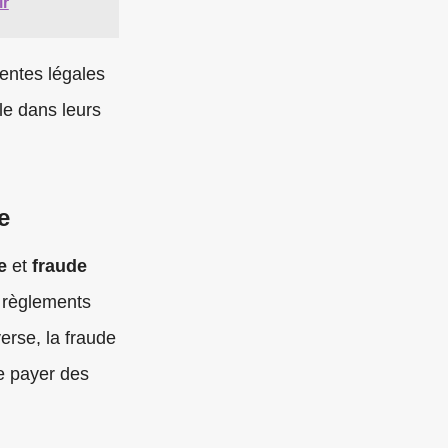
ir
tentes légales
le dans leurs
e
e
et
fraude
es règlements
verse, la fraude
de payer des