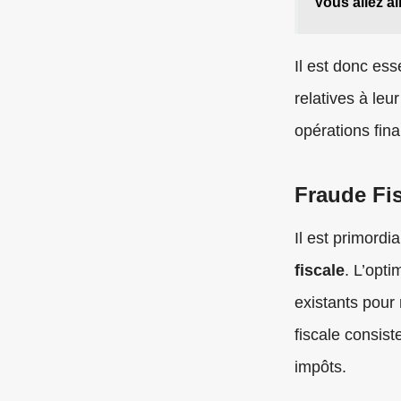
Vous allez ai
Il est donc ess
relatives à leu
opérations fina
Fraude Fis
Il est primordia
fiscale
. L’opti
existants pour 
fiscale consis
impôts.