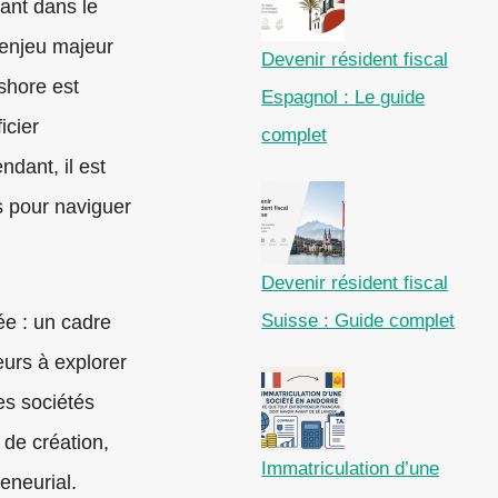
ant dans le
 enjeu majeur
Devenir résident fiscal
shore est
Espagnol : Le guide
icier
complet
ndant, il est
s pour naviguer
Devenir résident fiscal
Suisse : Guide complet
ée : un cadre
eurs à explorer
des sociétés
 de création,
Immatriculation d’une
eneurial.