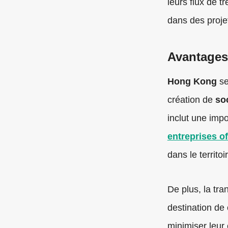
leurs flux de t
dans des proje
Avantages
Hong Kong
se
création de
so
inclut une impo
entreprises o
dans le territoi
De plus, la tra
destination de 
minimiser leur 