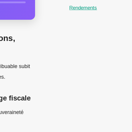
Rendements
ons,
ibuable subit
es.
ge fiscale
uveraineté