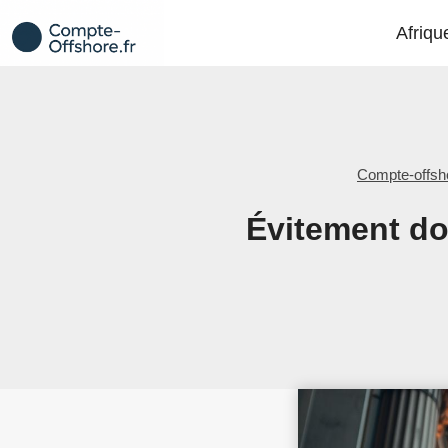
Aller
Afriqu
au
contenu
Compte-offsh
Évitement dou