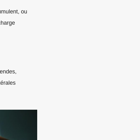
umulent, ou
charge
dendes,
térales