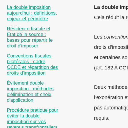
La double imp
La double imposition
aujourd'hui : définitions,
Cela réduit la 
enjeux et périmètre
Résidence fiscale et
État de la source :
Les
convention
bases pour répartir le
droit d'imposer
droits d’imposi
Conventions fiscales
et certaines s
bilatérales : cadre
OCDE et répartition des
(art. 182 A CGI
droits d'imposition
Évitement double
Deux méthodes p
imposition : méthodes
d'élimination et choix
l’exonération e
d'application
pas automatiqu
Procédure pratique pour
éviter la double
requis.
imposition sur vos
revenus transfrontaliers