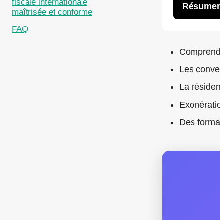
fiscale internationale
Résumer
maîtrisée et conforme
FAQ
Comprend
Les conven
La résiden
Exonératio
Des formal