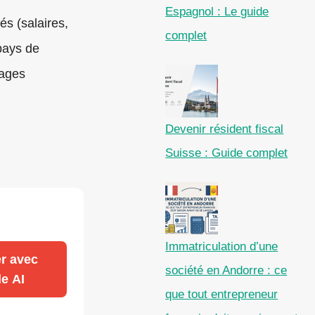
Espagnol : Le guide
és (salaires,
complet
pays de
tages
Devenir résident fiscal
Suisse : Guide complet
Immatriculation d’une
r avec
société en Andorre : ce
e AI
que tout entrepreneur