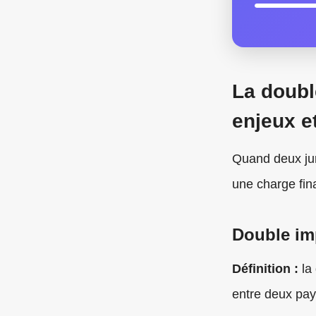
La double
enjeux e
Quand deux jur
une charge fin
Double imp
Définition :
la 
entre deux pa