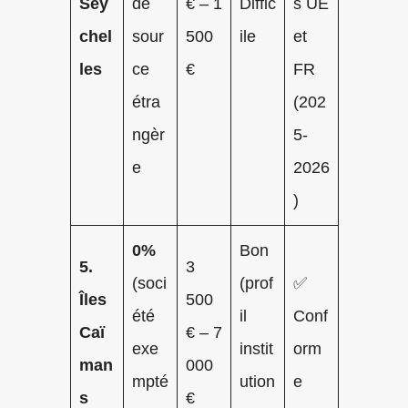
Sey
de
€ – 1
Diffic
s UE
chel
sour
500
ile
et
les
ce
€
FR
étra
(202
ngèr
5-
e
2026
)
0%
Bon
5.
3
(soci
(prof
✅
Îles
500
été
il
Conf
Caï
€ – 7
exe
instit
orm
man
000
mpté
ution
e
s
€