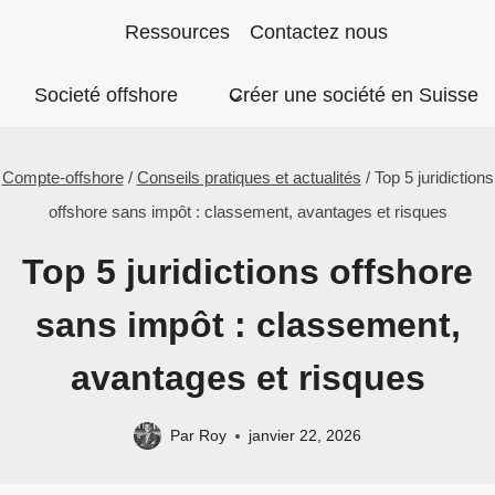
Aller
Ressources
Contactez nous
au
Societé offshore
Créer une société en Suisse
contenu
Compte-offshore
/
Conseils pratiques et actualités
/
Top 5 juridictions
offshore sans impôt : classement, avantages et risques
Top 5 juridictions offshore
sans impôt : classement,
avantages et risques
Par
Roy
janvier 22, 2026