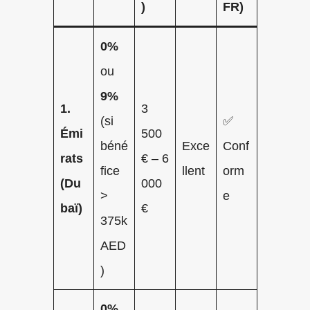
)
FR)
0%
ou
9%
1.
3
(si
✅
Émi
500
béné
Exce
Conf
rats
€ – 6
fice
llent
orm
(Du
000
>
e
baï)
€
375k
AED
)
0%