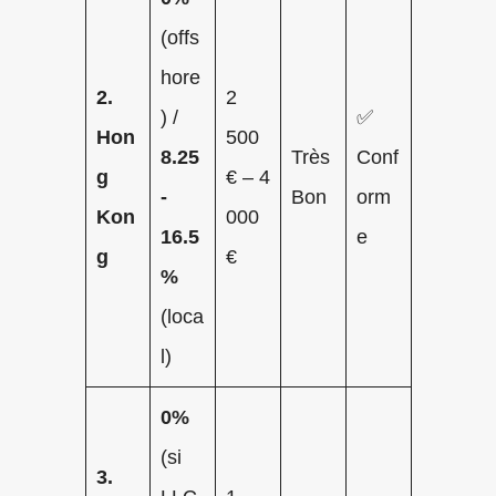
(offs
hore
2.
2
) /
✅
Hon
500
8.25
Très
Conf
g
€ – 4
-
Bon
orm
Kon
000
16.5
e
g
€
%
(loca
l)
0%
(si
3.