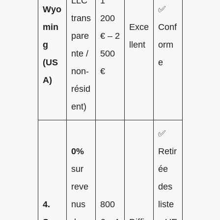
LLC
1
Wyo
✅
trans
200
min
Exce
Conf
pare
€ – 2
g
llent
orm
nte /
500
(US
e
non-
€
A)
résid
ent)
✅
0%
Retir
sur
ée
reve
des
4.
nus
800
liste