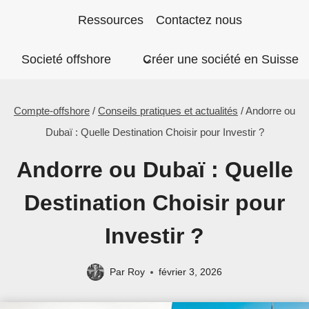
Aller
Ressources
Contactez nous
au
Societé offshore
Créer une société en Suisse
contenu
Compte-offshore
/
Conseils pratiques et actualités
/
Andorre ou
Dubaï : Quelle Destination Choisir pour Investir ?
Andorre ou Dubaï : Quelle
Destination Choisir pour
Investir ?
Par
Roy
février 3, 2026