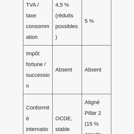
TVA /
4,5 %
taxe
(réduits
5 %
consomm
possibles
ation
)
Impôt
fortune /
Absent
Absent
successio
n
Aligné
Conformit
Pillar 2
é
OCDE,
(15 %
internatio
stable