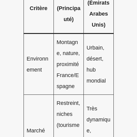
(Émirats
Critère
(Principa
Arabes
uté)
Unis)
Montagn
Urbain,
e, nature,
Environn
désert,
proximité
ement
hub
France/E
mondial
spagne
Restreint,
Très
niches
dynamiqu
(tourisme
Marché
e,
,